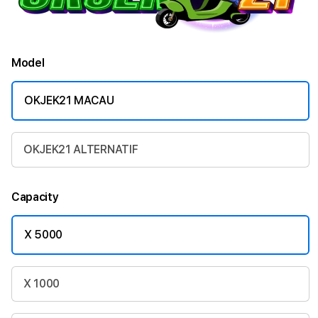
Model
OKJEK21 MACAU
OKJEK21 ALTERNATIF
Capacity
X 5000
X 1000