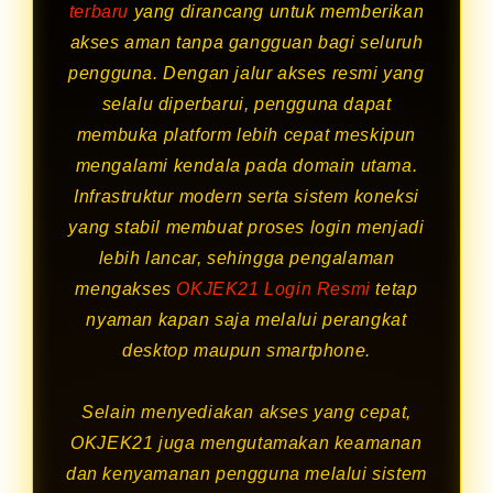
terbaru
yang dirancang untuk memberikan
akses aman tanpa gangguan bagi seluruh
pengguna. Dengan jalur akses resmi yang
selalu diperbarui, pengguna dapat
membuka platform lebih cepat meskipun
mengalami kendala pada domain utama.
Infrastruktur modern serta sistem koneksi
yang stabil membuat proses login menjadi
lebih lancar, sehingga pengalaman
mengakses
OKJEK21 Login Resmi
tetap
nyaman kapan saja melalui perangkat
desktop maupun smartphone.
Selain menyediakan akses yang cepat,
OKJEK21 juga mengutamakan keamanan
dan kenyamanan pengguna melalui sistem