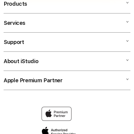
Products
Services
OKJEK21
OKJEK21 LOGIN
Support
AppleCare+
OKJEK21 MACAU
Corporate
TOTO MACAU
About iStudio
My Account
Toto Macau
OKJEK21 LINK
Collection & Delivery
Elush Service Provider
OKJEK21 ALTERNATIF
Apple Premium Partner
About Us
Returns & Exchanges
Financing Options
OKJEK21 4D
Find an iStudio near you
Contact Us
Trade-in
OKJEK21 MACAU LOGIN
Why Shop at iStudio
FAQ
Traveller’s Reservation
Elush Corporate Website
Privacy Policy
Site Terms of Use