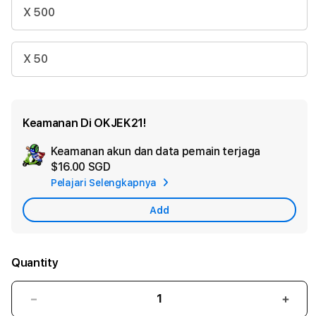
X 500
X 50
Keamanan Di OKJEK21!
Keamanan akun dan data pemain terjaga
Ad
$16.00 SGD
App
Pelajari Selengkapnya
Car
Add
Quantity
Decrease
Incr