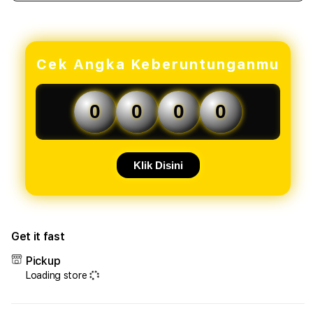
quantity
quant
for
for
OKJEK21
OKJE
Link
Link
Alternatif
Alter
Cek Angka Keberuntunganmu
Terbaru
Terb
-
-
Akses
Akse
0
0
0
0
Aman
Ama
Tanpa
Tanp
Gangguan
Gang
Klik Disini
Get it fast
Pickup
Loading store