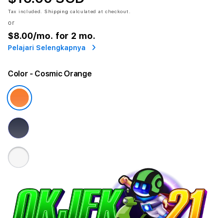
Tax included.
Shipping
calculated at checkout.
or
$8.00
/mo. for 2 mo.
Pelajari Selengkapnya
Color
- Cosmic Orange